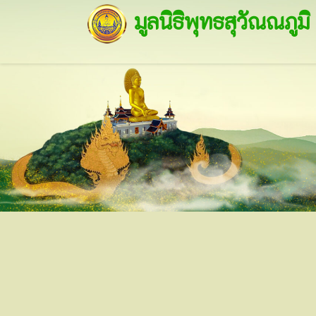
มูลนิธิพุทธสุวัณณภูมิ