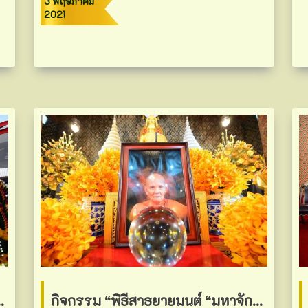
3 พฤษภาคม
2021
าชกุศลแด่ปฐมกษัตริย์ ในราชวงศ์จักรี เนื่องในวันจักรี
กิจกรรม “พิธีสาธยายมนต์ “มหาจักรพรรดิ” ๑๐๘ จบ เพื่อถวายเป็นพระราชกุศลแด่ปฐมกษัตริย์ ในราชวงศ์จักรี เนื่องในวันจักรี