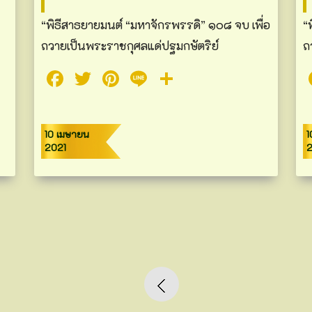
“พิธีสาธยายมนต์ “มหาจักรพรรดิ” ๑๐๘ จบ เพื่อ
“
ถวายเป็นพระราชกุศลแด่ปฐมกษัตริย์
ถ
Facebook
Twitter
Pinterest
Line
Share
10 เมษายน
1
2021