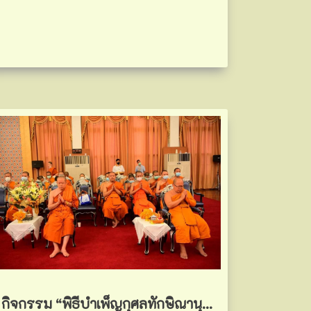
กิจกรรม “พิธีบำเพ็ญกุศลทักษิณานุประทาน” น้อมอุทิศถวายเป็นพระราชกุศลแด่ปฐมกษัตริย์ ในราชวงศ์จักรี เนื่องในวันจักรี