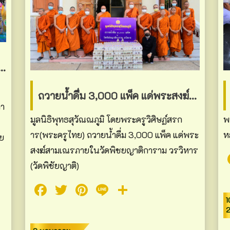
ยน้ำท่วม จังหวัดนครราชสีมา อุทิศถวายเป็นพระราชกุศลแด่ ร.9
ถวายน้ำดื่ม 3,000 แพ็ค แด่พระสงฆ์สามเณร ภายในวัดพิชยญาติการาม วรวิหาร
กา
มูลนิธิพุทธสุวัณณภูมิ โดยพระครูวิศิษฏ์สรก
พ
าร(พระครูไทย) ถวายน้ำดื่ม 3,000 แพ็ค แด่พระ
ห
วย
สงฆ์สามเณรภายในวัดพิชยญาติการาม วรวิหาร
(วัดพิชัยญาติ)
Facebook
Twitter
Pinterest
Line
Share
1