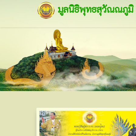
มูลนิธิพุทธสุวัณณภูมิ