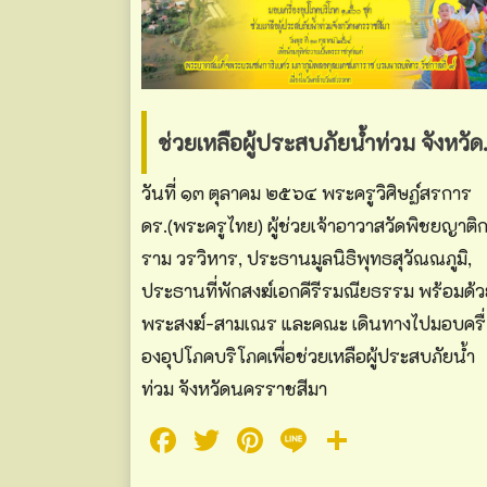
ช่วยเหลือผู้ประสบภั
วันที่ ๑๓ ตุลาคม ๒๕๖๔ พระครูวิศิษฏ์สรการ
ดร.(พระครูไทย) ผู้ช่วยเจ้าอาวาสวัดพิชยญาติ
ราม วรวิหาร, ประธานมูลนิธิพุทธสุวัณณภูมิ,
ประธานที่พักสงฆ์เอกคีรีรมณียธรรม พร้อมด้
พระสงฆ์-สามเณร และคณะ เดินทางไปมอบครื่
องอุปโภคบริโภคเพื่อช่วยเหลือผู้ประสบภัยน้ำ
ท่วม จังหวัดนครราชสีมา
Facebook
Twitter
Pinterest
Line
Share