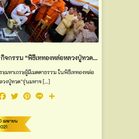
กิจกรรม “พิธีเททองหล่อหลวงปู่ทวด”รุ่นมหาจักรพรรดิ” ในวันอังคาร ที่ ๖ เมษายน ๒๕๖๔ เวลา ๑๗.๐๐น.
ระมหาเถระผู้มีเมตตาธรรม ในพิธีเททองหล่อ
ลวงปู่ทวด”รุ่นมหาจ […]
Facebook
Twitter
Pinterest
Line
Share
0 เมษายน
2021