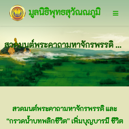
มูลนิธิพุทธสุวัณณภูมิ
สวดมนต์พระคาถามหาจักรพรรดิ ยามเช้า
สวดมนต์พระคาถามหาจักรพรรดิ และ
“กรวดน้ำบทพลิกชีวิต” เพิ่มบุญบารมี ชีวิต