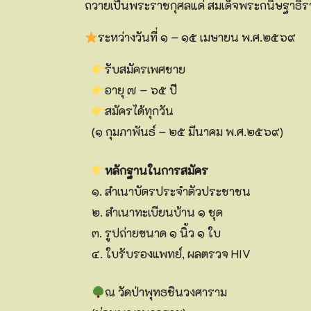
ถวายเป็นพระราชกุศลแด่ สมเด็จพระกนิษฐาธิ
ระหว่างวันที่ ๑ – ๑๕ เมษายน พ.ศ.๒๕๖๙
รับสมัครเพศชาย
อายุ ๗ – ๖๕ ปี
สมัครได้ทุกวัน
(๑ กุมภาพันธ์ – ๒๕ มีนาคม พ.ศ.๒๕๖๙)
หลักฐานในการสมัคร
๑. สำเนาบัตรประจำตัวประชาชน
๒. สำเนาทะเบียนบ้าน ๑ ชุด
๓. รูปถ่ายขนาด ๑ นิ้ว ๑ ใบ
๔. ใบรับรองแพทย์, ผลตรวจ HIV
ณ วัดป่าพุทธชินวงศาราม