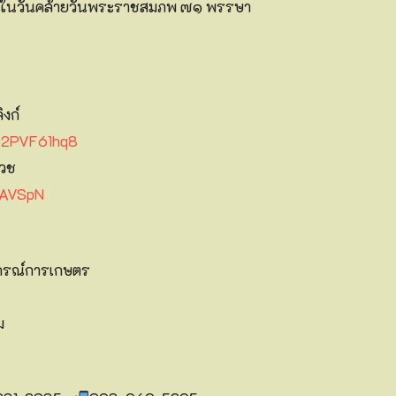
่องในวันคล้ายวันพระราชสมภพ ๗๑ พรรษา
งก์
my2PVF61hq8
บวช
yAVSpN
กรณ์การเกษตร
ม