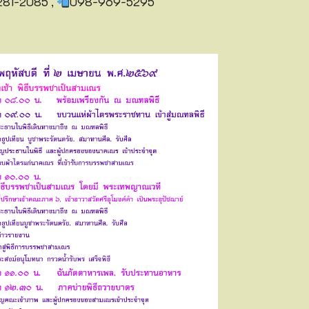
81-2085 ,
098-969-5295