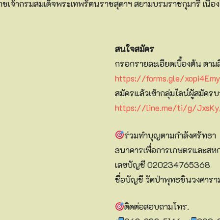
ราชเจ้ากรมสมเด็จพระเทพรัตนราชสุดาฯ สยามบรมราชกุมารี เนื
สนใจสมัคร
กรอกรายละเอียดเบื้องต้น ตามลิ
https://forms.gle/xopi4E
สมัครแล้วเข้ากลุ่มไลน์ผูัสมัคร
https://line.me/ti/g/JxsK
ร่วมทำบุญตามกำลังศรัทธา
ธนาคารเพื่อการเกษตรและสห
เลขบัญชี 020234765368
ชื่อบัญชี วัดป่าพุทธชินวงศารา
ติดต่อสอบถามโทร.