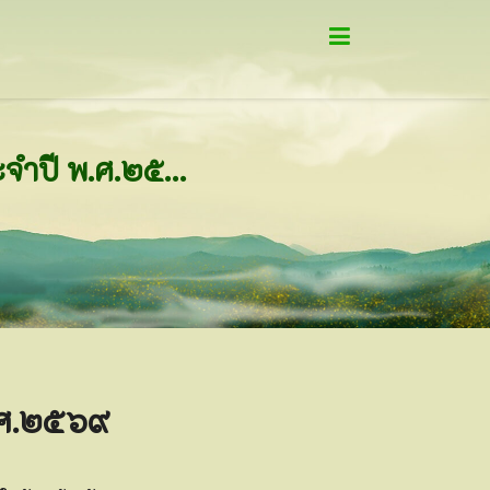
ขอเชิญสมัครบรรพชาสามเณร ภาคฤดูร้อน รุ่นที่ ๔ ประจำปี พ.ศ.๒๕๖๙
พ.ศ.๒๕๖๙