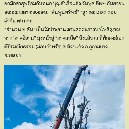
ยกมือสาธุพร้อมกันหนอ บุญสำเร็จแล้ว วันพุธ ที่๒๒ กันยายน
๒๕๖๔ เวลา ๑๒.๑๒น. “ต้นพูนทรัพย์” “สูง ๑๔ เมตร รอบ
ลำต้น ๗ เมตร
“จำนวน ๒ ต้น” เป็นไม้ประธาน ลานธรรมภาวนาโพธิญาณ
จาก”ภาคอีสาน” มุ่งหน้าสู่ “ภาคเหนือ” ถึงแล้ว ณ ที่พักสงฆ์เอก
คีรีรมณียธรรม (ม่อนกำพร้า) ต.ห้วยแก้ว อ.ภูกามยาว
จ.พะเยา