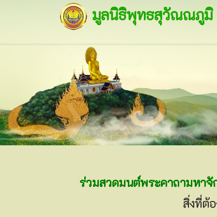
มูลนิธิพุทธสุวัณณภูมิ
ร่วมสวดมนต์พระคาถามหาจักร
สิ่งที่