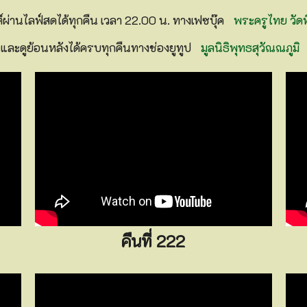
่านไลฟ์สดได้ทุกคืน เวลา 22.00 น. ทางเฟซบุ๊ค
พระครูไทย วัด
และดูย้อนหลังได้ครบทุกคืนทางช่องยูทูป
มูลนิธิพุทธสุวัณณภูมิ
คืนที่ 222