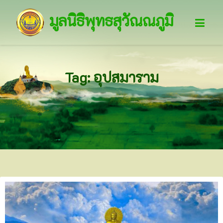
มูลนิธิพุทธสุวัณณภูมิ
Tag: อุปสมาราม