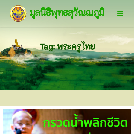
มูลนิธิพุทธสุวัณณภูมิ
Tag: พระครูไทย