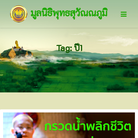
มูลนิธิพุทธสุวัณณภูมิ
Tag: ปี1