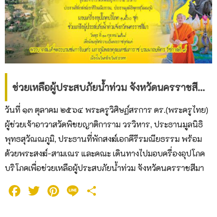
ช่วยเหลือผู้ประสบภัยน้ำท่วม จังหวัดนครราชสีมา อุทิศถวายเป็นพระราชกุศลแด่ ร.9
วันที่ ๑๓ ตุลาคม ๒๕๖๔ พระครูวิศิษฏ์สรการ ดร.(พระครูไทย)
ผู้ช่วยเจ้าอาวาสวัดพิชยญาติการาม วรวิหาร, ประธานมูลนิธิ
พุทธสุวัณณภูมิ, ประธานที่พักสงฆ์เอกคีรีรมณียธรรม พร้อม
ด้วยพระสงฆ์-สามเณร และคณะ เดินทางไปมอบครื่องอุปโภค
บริโภคเพื่อช่วยเหลือผู้ประสบภัยน้ำท่วม จังหวัดนครราชสีมา
Facebook
Twitter
Pinterest
Line
Share