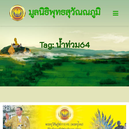
มูลนิธิพุทธสุวัณณภูมิ
Tag: น้ำท่วม64