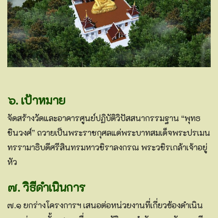
๖. เป้าหมาย
จัดสร้างวัดและอาคารศูนย์ปฏิบัติวิปัสสนากรรมฐาน “พุทธ
ชินวงศ์” ถวายเป็นพระราชกุศลแด่พระบาทสมเด็จพระปรเมน
ทรรามาธิบดีศรีสินทรมหาวชิราลงกรณ พระวชิรเกล้าเจ้าอยู่
หัว
๗. วิธีดำเนินการ
๗.๑ ยกร่างโครงการฯ เสนอต่อหน่วยงานที่เกี่ยวข้องดำเนิน