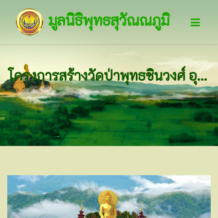
มูลนิธิพุทธสุวัณณภูมิ
โครงการสร้างวัดป่าพุทธชินวงศ์ อุปสมาราม