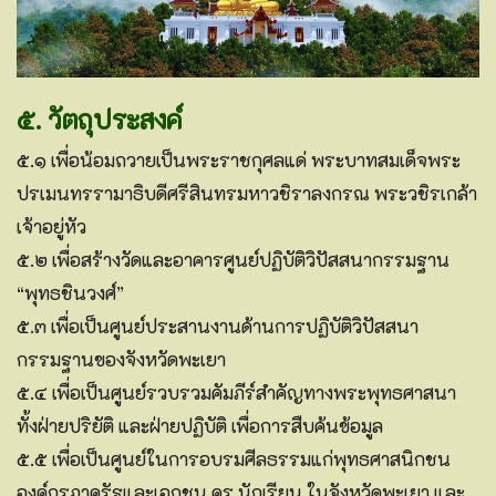
๕. วัตถุประสงค์
๕.๑ เพื่อน้อมถวายเป็นพระราชกุศลแด่ พระบาทสมเด็จพระ
ปรเมนทรรามาธิบดีศรีสินทรมหาวชิราลงกรณ พระวชิรเกล้า
เจ้าอยู่หัว
๕.๒ เพื่อสร้างวัดและอาคารศูนย์ปฏิบัติวิปัสสนากรรมฐาน
“พุทธชินวงศ์”
๕.๓ เพื่อเป็นศูนย์ประสานงานด้านการปฏิบัติวิปัสสนา
กรรมฐานของจังหวัดพะเยา
๕.๔ เพื่อเป็นศูนย์รวบรวมคัมภีร์สำคัญทางพระพุทธศาสนา
ทั้งฝ่ายปริยัติ และฝ่ายปฏิบัติ เพื่อการสืบค้นข้อมูล
๕.๕ เพื่อเป็นศูนย์ในการอบรมศีลธรรมแก่พุทธศาสนิกชน
องค์กรภาครัฐและเอกชน ครู นักเรียน ในจังหวัดพะเยา และ