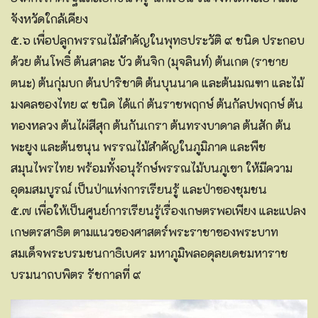
จังหวัดใกล้เคียง
๕.๖ เพื่อปลูกพรรณไม้สำคัญในพุทธประวัติ ๙ ชนิด ประกอบ
ด้วย ต้นโพธิ์ ต้นสาละ บัว ต้นจิก (มุจลินท์) ต้นเกต (ราชาย
ตนะ) ต้นกุ่มบก ต้นปาริชาติ ต้นบุนนาค และต้นมณฑา และไม้
มงคลของไทย ๙ ชนิด ได้แก่ ต้นราชพฤกษ์ ต้นกัลปพฤกษ์ ต้น
ทองหลวง ต้นไผ่สีสุก ต้นกันเกรา ต้นทรงบาดาล ต้นสัก ต้น
พะยูง และต้นขนุน พรรณไม้สำคัญในภูมิภาค และพืช
สมุนไพรไทย พร้อมทั้งอนุรักษ์พรรณไม้บนภูเขา ให้มีความ
อุดมสมบูรณ์ เป็นป่าแห่งการเรียนรู้ และป่าของชุมชน
๕.๗ เพื่อให้เป็นศูนย์การเรียนรู้เรื่องเกษตรพอเพียง และแปลง
เกษตรสาธิต ตามแนวของศาสตร์พระราชาของพระบาท
สมเด็จพระบรมชนกาธิเบศร มหาภูมิพลอดุลยเดชมหาราช
บรมนาถบพิตร รัชกาลที่ ๙