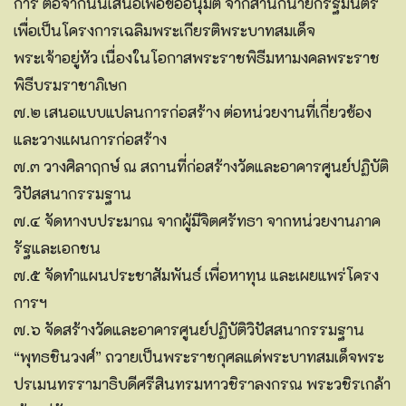
การ ต่อจากนั้นเสนอเพื่อขออนุมัติ จากสำนักนายกรัฐมนตรี
เพื่อเป็นโครงการเฉลิมพระเกียรติพระบาทสมเด็จ
พระเจ้าอยู่หัว เนื่องในโอกาสพระราชพิธีมหามงคลพระราช
พิธีบรมราชาภิเษก
๗.๒ เสนอแบบแปลนการก่อสร้าง ต่อหน่วยงานที่เกี่ยวข้อง
และวางแผนการก่อสร้าง
๗.๓ วางศิลาฤกษ์ ณ สถานที่ก่อสร้างวัดและอาคารศูนย์ปฏิบัติ
วิปัสสนากรรมฐาน
๗.๔ จัดหางบประมาณ จากผู้มีจิตศรัทธา จากหน่วยงานภาค
รัฐและเอกชน
๗.๕ จัดทำแผนประชาสัมพันธ์ เพื่อหาทุน และเผยแพร่โครง
การฯ
๗.๖ จัดสร้างวัดและอาคารศูนย์ปฏิบัติวิปัสสนากรรมฐาน
“พุทธชินวงศ์” ถวายเป็นพระราชกุศลแด่พระบาทสมเด็จพระ
ปรเมนทรรามาธิบดีศรีสินทรมหาวชิราลงกรณ พระวชิรเกล้า