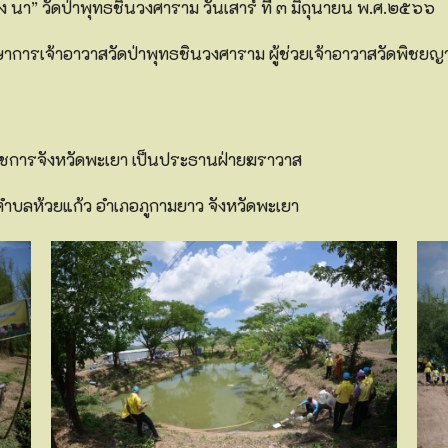
อง นา” วัดป่าพุทธชินวงศาราม วันเสาร์ ที่ ๓ มิถุนายน พ.ศ.๒๕๖๖
รักษาการเจ้าอาวาสวัดป่าพุทธชินวงศาราม ผู้ช่วยเจ้าอาวาสวัดพิช
่าราชการจังหวัดพะเยา เป็นประธานฝ่ายฆราวาส
ำบลห้วยแก้ว อำเภอภูกามยาว จังหวัดพะเยา