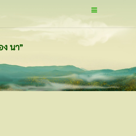
นอง นา”