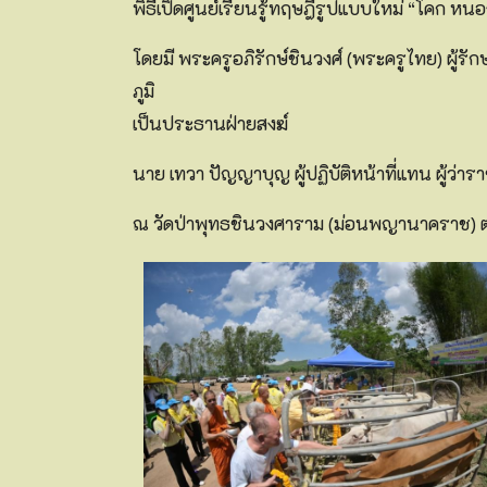
พิธีเปิดศูนย์เรียนรู้ทฤษฎีรูปแบบใหม่ “โคก หน
โดยมี พระครูอภิรักษ์ชินวงศ์ (พระครูไทย) ผู้
ภูมิ
เป็นประธานฝ่ายสงฆ์
นาย เทวา ปัญญาบุญ ผู้ปฏิบัติหน้าที่แทน ผู้ว
ณ วัดป่าพุทธชินวงศาราม (ม่อนพญานาคราช) ต