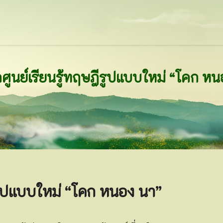
ิดศูนย์เรียนรู้ทฤษฎีรูปแบบใหม่ “โคก ห
ฎีรูปแบบใหม่ “โคก หนอง นา”