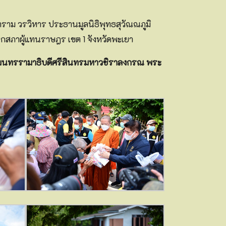
าราม วรวิหาร ประธานมูลนิธิพุทธสุวัณณภูมิ
สภาผู้แทนราษฎร เขต 1 จังหวัดพะเยา
ปรเมนทรรามาธิบดีศรีสินทรมหาวชิราลงกรณ พระ