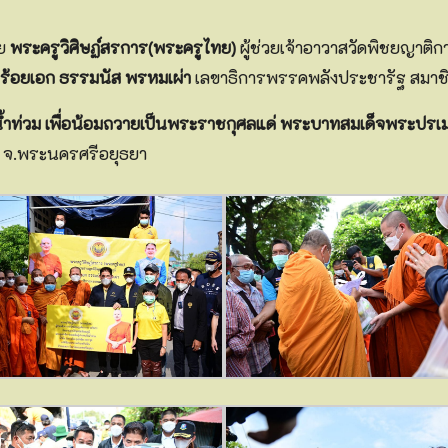
ดย
พระครูวิศิษฏ์สรการ(พระครูไทย)
ผู้ช่วยเจ้าอาวาสวัดพิชยญาติก
ยร้อยเอก ธรรมนัส พรหมเผ่า
เลขาธิการพรรคพลังประชารัฐ สมาชิก
ัยน้ำท่วม เพื่อน้อมถวายเป็นพระราชกุศลแด่ พระบาทสมเด็จพระ
า จ.พระนครศรีอยุธยา