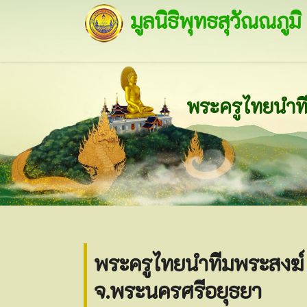
มูลนิธิพุทธสุวัณณภูมิ
พระครูไทยนำทีมพระสงฆ์ พร
จ.พระนครศรีอยุธยา