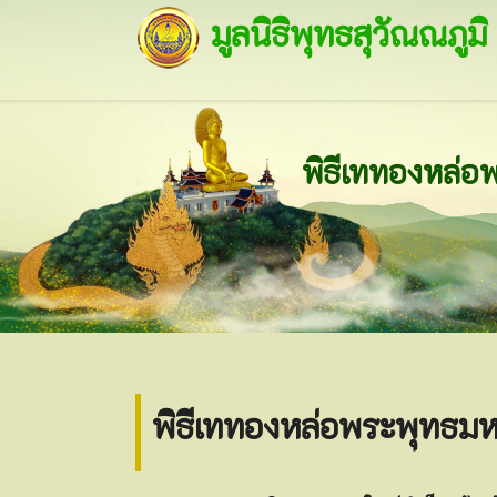
มูลนิธิพุทธสุวัณณภูมิ
พิธีเททองหล่อพระพุทธมห