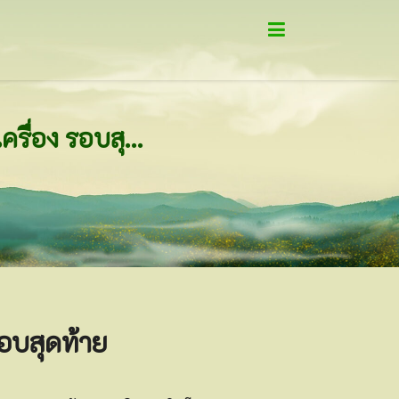
พิธีเททองหล่อพระพุทธมหาจักรพรรดิ ปางเปิดโลกทรงเครื่อง รอบสุดท้าย
อบสุดท้าย