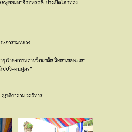
ระพุทธมหาจักรพรรดิ”ปางเปิดโลกทรง
ำ พระอารามหลวง
หาจุฬาลงกรณราชวิทยาลัย วิทยาเขตพะเยา
กัปปวัตตนสูตร”
ยญาติการาม วรวิหาร