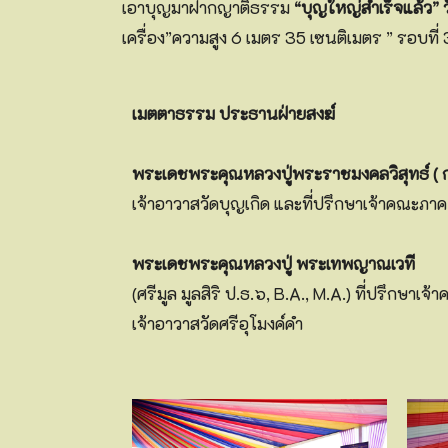
เอาบุญมาฝากญาติธรรม
“บุญใหญ่สำเร็จแล้ว” ว
เครื่อง”ความสูง 6 เมตร 35 เซนติเมตร ” รอบที่ 
เมตตาธรรม ประธานฝ่ายสงฆ์
พระเดชพระคุณหลวงปู่พระราชมงคลวิสุทธ์ ( ก
เจ้าอาวาสวัดบุญเกิด และที่ปรึกษาเจ้าคณะภาค
พระเดชพระคุณหลวงปู่ พระเทพญาณเวที
(ศรีมูล มูลสิริ ป.ธ.๖, B.A., M.A.) ที่ปรึกษาเจ
เจ้าอาวาสวัดศรีอุโมงค์คำ