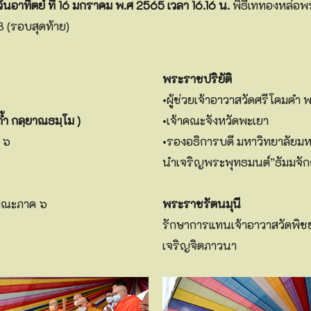
ันอาทิตย์ ที่ 16 มกราคม พ.ศ 2565 เวลา 16.16 น.
พิธีเททองหล่อพ
3 (รอบสุดท้าย)
พระราชปริยัติ
•ผู้ช่วยเจ้าอาวาสวัดศรีโคมค
้ำ กลฺยาณธมฺโม )
•เจ้าคณะจังหวัดพะเยา
 ๖
•รองอธิการบดี มหาวิทยาลัยม
นำเจริญพระพุทธมนต์”ธัมมจัก
้าคณะภาค ๖
พระราชรัตนมุนี
รักษาการแทนเจ้าอาวาสวัดพิช
เจริญจิตภาวนา