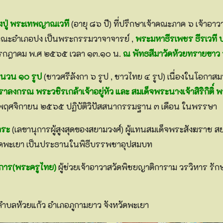
ปู่ พระเทพญาณเวที
(อายุ ๘๖ ปี) ที่ปรึกษาเจ้าคณะภาค ๖ เจ้าอาว
จ้าคณะอำเภอปง เป็นพระกรรมวาจาจารย์ ,
พระมหาธีรเพชร ธีรเวที 
 กรกฎาคม พ.ศ ๒๕๖๕ เวลา ๑๓.๑๐ น.
ณ พัทธสีมาวัดห้วยทรายขาว 
ำนวน ๑๐ รูป
(ชาวศรีลังกา ๖ รูป , ชาวไทย ๔ รูป) เนื่องในโอ
ลงกรณ พระวชิรเกล้าเจ้าอยู่หัว และ สมเด็จพระนางเจ้าสิริกิต
๐ พฤศจิกายน ๒๕๖๕ ปฏิบัติวิปัสสนากรรมฐาน ๓ เดือน ในพรรษา
ถระ
(เลขานุการผู้สูงสุดของสยามวงศ์) ผู้แทนสมเด็จพระสังฆราช สย
วัดพะเยา เป็นประธานในพิธีบรรพชาอุปสมบท
รการ(พระครูไทย)
ผู้ช่วยเจ้าอาวาสวัดพิชยญาติการาม วรวิหาร รั
ำบลห้วยแก้ว อำเภอภูกามยาว จังหวัดพะเยา