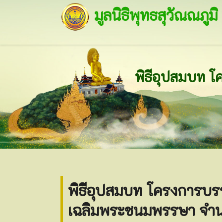
มูลนิธิพุทธสุวัณณภูมิ
พิธีอุปสมบท โครงการบร
เฉลิมพระชนมพรรษา จำน