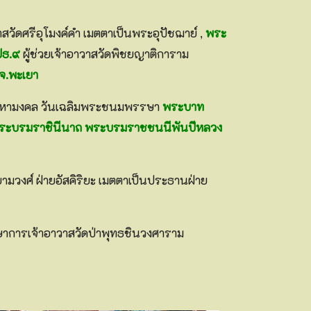
าสวัดศรีอุโมงค์คำ เมตตาเป็นพระอุปัชฌาย์ ,
พระ
ปธ.๙
ผู้ช่วยเจ้าอาวาสวัดพิชยญาติการาม
จ.พะเยา
กาสมหามงคล วันเฉลิมพระชนมพรรษา
พระบาท
ิ์ พระบรมราชินีนาถ พระบรมราชชนนีพันปีหลวง
ามวงศ์ ฝ่ายอัสคิริยะ เมตตาเป็นประธานฝ่าย
กษาการเจ้าอาวาสวัดป่าพุทธชินวงศาราม