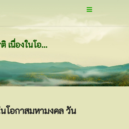
พิธีอุปสมบท โครงการบรรพชาอุปสมบทเฉลิมพระเกียรติ เนื่องในโอกาสมหามงคล วันเฉลิมพระชนมพรรษา จำนวน 10 รูป
งในโอกาสมหามงคล วัน