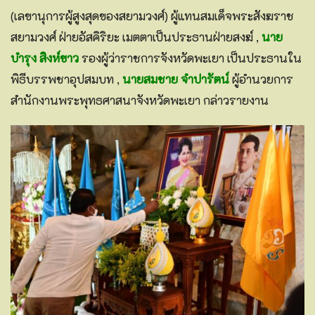
(เลขานุการผู้สูงสุดของสยามวงศ์) ผู้แทนสมเด็จพระสังฆราช
สยามวงศ์ ฝ่ายอัสคิริยะ เมตตาเป็นประธานฝ่ายสงฆ์ ,
นาย
บำรุง สิงห์ขาว
รองผู้ว่าราชการจังหวัดพะเยา เป็นประธานใน
พิธีบรรพชาอุปสมบท ,
นายสมชาย จำปารัตน์
ผู้อำนวยการ
สำนักงานพระพุทธศาสนาจังหวัดพะเยา กล่าวรายงาน