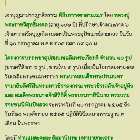
เอาบุญมาฝากญาติธรรม
พิธีบรรพชาสามเณร
โดย
หลวงปู่
พระราชวิสุทธิ์มงคล
(อายุ ๑๐๒ ปี) ที่ปรึกษาเจ้าคณะภาค ๖
เจ้าอาวาสวัดบุญเกิด เมตตาเป็นพระอุปัชฌาย์สามเณร ในวัน
ที่ ๑๐ กรกฎาคม พ.ศ ๒๕๖๕ เวลา ๐๙.๑๐ น.
โครงการบรรพชาอุปสมบทเฉลิมพระเกียรติ จำนวน ๑๐ รูป
(ชาวศรีลังกา ๖ รูป , ชาวไทย ๔ รูป) เนื่องในโอกาสมหามงคล
วันเฉลิมพระชนมพรรษา
พระบาทสมเด็จพระปรเมนทร
รามาธิบดีศรีสินทรมหาวชิราลงกรณ พระวชิรเกล้าเจ้าอยู่หัว
และ สมเด็จพระนางเจ้าสิริกิติ์ พระบรมราชินีนาถ พระบรม
ราชชนนีพันปีหลวง
ระหว่างวันที่ ๑๐ กรกฎาคม ๒๕๖๕ ถึง
วันที่๑๐ พฤศจิกายน ๒๕๖๕ ปฏิบัติวิปัสสนากรรมฐาน ๓
เดือน ในพรรษา
โดยมี
ท่านแมดะคะมะ ธัมมานันทะ มหานายกะเถระ