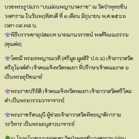
บวชพระรูปแรก “บนม่อนพญานาคราช” ณ วัดป่าพุทธชิน
วงศาราม ในวันพฤหัสบดี ที่ ๑ เดือน มิถุนายน พ.ศ.๒๕๖๖
เวลา ๐๙.๓๘ น.
พิธีบรรพชาอุปสมบท นายฌานวรรตน์ พงศ์จิณณธรรม
(คุณต่อ)
โดยมี พระเทพญาณเวที (ศรีมูล มูลสิริ ป.ธ.๖) เจ้าอาวาสวัด
ศรีอุโมงค์คำ เจ้าคณะจังหวัดพะเยา ที่ปรึกษาเจ้าคณะภาค ๖
เป็นพระอุปัชฌาย์
พระราชปริยัติ เจ้าคณะจังหวัดพะเยา เจ้าอาวาสวัดศรีโคม
คำ เป็นพระกรรมวาจาจารย์
พระราชรัตนมุนี ผู้ช่วยเจ้าอาวาสวัดพิชยญาติการาม
วรวิหาร เป็นพระอนุสาวนาจารย์
ณ โรงอุโบสถบนยอดเขา วัดป่าพุทธชินวงศาราม (ม่อน