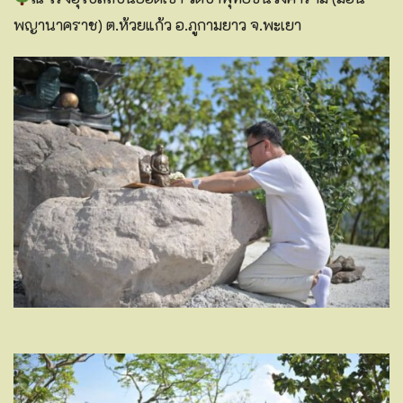
พญานาคราช) ต.ห้วยแก้ว อ.ภูกามยาว จ.พะเยา