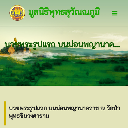
มูลนิธิพุทธสุวัณณภูมิ
บวชพระรูปแรก บนม่อนพญานาคราช ณ วัดป่าพุทธชินวงศาราม
บวชพระรูปแรก บนม่อนพญานาคราช ณ วัดป่า
พุทธชินวงศาราม