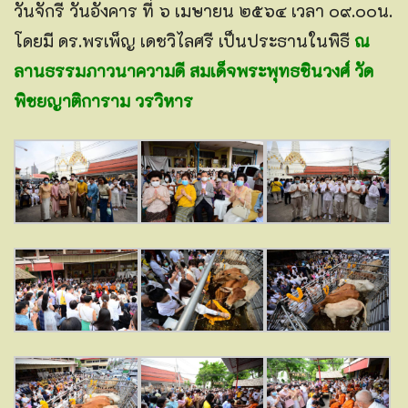
วันจักรี
วันอังคาร ที่ ๖ เมษายน ๒๕๖๔ เวลา ๐๙.๐๐น.
โดยมี ดร.พรเพ็ญ เดชวิไลศรี เป็นประธานในพิธี
ณ
ลานธรรมภาวนาความดี สมเด็จพระพุทธชินวงศ์ วัด
พิชยญาติการาม วรวิหาร