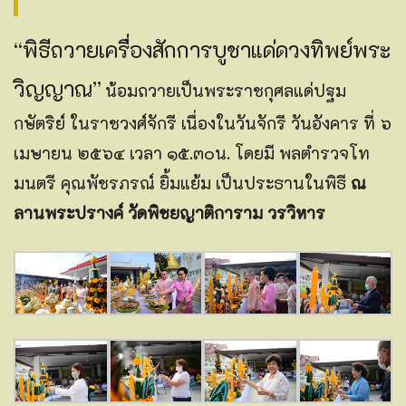
“พิธีถวายเครื่องสักการบูชาแด่ดวงทิพย์พระ
วิญญาณ”
น้อมถวายเป็นพระราชกุศลแด่ปฐม
กษัตริย์ ในราชวงศ์จักรี เนื่องในวันจักรี วันอังคาร ที่ ๖
เมษายน ๒๕๖๔ เวลา ๑๕.๓๐น. โดยมี พลตำรวจโท
มนตรี คุณพัชรภรณ์ ยิ้มแย้ม เป็นประธานในพิธี
ณ
ลานพระปรางค์ วัดพิชยญาติการาม วรวิหาร