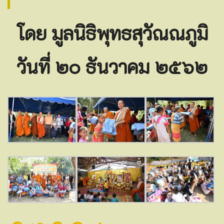
โดย มูลนิธิพุทธสุวัณณภูมิ
วันที่ ๒๐ ธันวาคม ๒๕๖๒