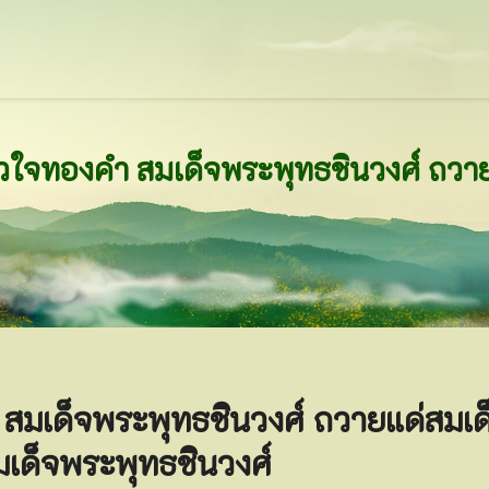
สมเด็จพระพุทธชินวงศ์ ถวายแด่สมเด
มเด็จพระพุทธชินวงศ์