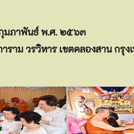
๒ กุมภาพันธ์ พ.ศ. ๒๕๖๓
การาม วรวิหาร
เขตคลองสาน กรุง