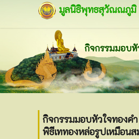
มูลนิธิพุทธสุวัณณภูมิ
กิจกรรมมอบหัวใจทองคำ 
พิธีเททองหล่อรูปเหมือนส