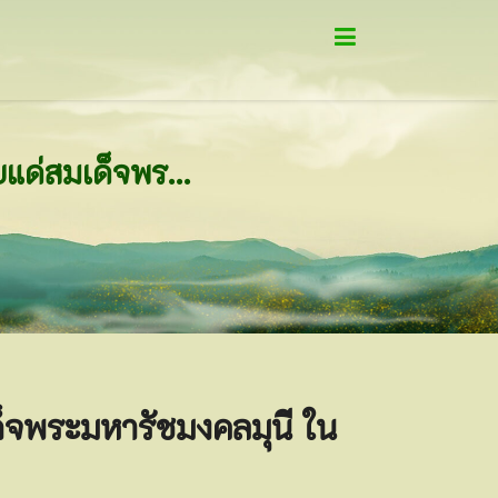
กิจกรรมมอบหัวใจทองคำ สมเด็จพระพุทธชินวงศ์ ถวายแด่สมเด็จพระมหารัชมงคลมุนี ในพิธีเททองหล่อรูปเหมือนสมเด็จพระพุทธชินวงศ์
็จพระมหารัชมงคลมุนี ใน